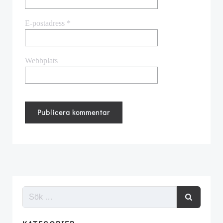
E-postadress
*
Webbplats