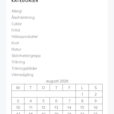
KATEGORIER
Allergi
Återhämtning
Cyklar
Fritid
Hälsoprodukter
Kost
Natur
Skönhetsingrepp
Träning
Träningskläder
Viktnedgång
augusti 2026
M
T
O
T
F
L
S
1
2
3
4
5
6
7
8
9
10
11
12
13
14
15
16
17
18
19
20
21
22
23