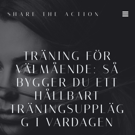
Hoppa
till
SHARE THE ACTION
innehåll
TRÄNING FÖR
VÄLMÅENDE: SÅ
BYGGER DU ETT
HÅLLBART
TRÄNINGSUPPLÄG
G I VARDAGEN