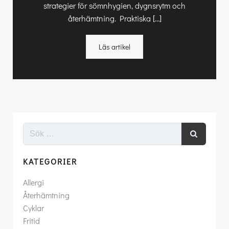
strategier för sömnhygien, dygnsrytm och
återhämtning. Praktiska […]
Läs artikel
KATEGORIER
Allergi
Återhämtning
Cyklar
Fritid