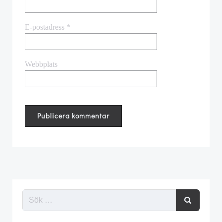
E-postadress
*
Webbplats