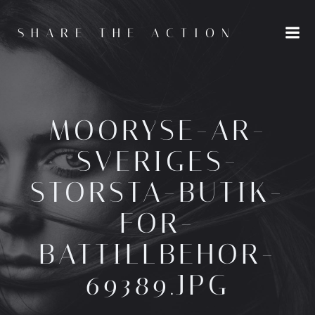
Hoppa
till
SHARE THE ACTION
innehåll
MOORYSE-AR-
SVERIGES-
STORSTA-BUTIK-
FOR-
BATTILLBEHOR-
69389.JPG