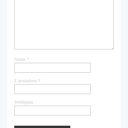
Namn
*
E-postadress
*
Webbplats